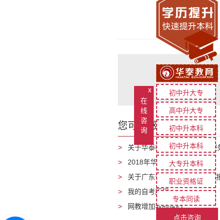
ⅹ
初中升大专
在
线
高中升大专
咨
您可能感兴趣的文章
初中升本科
询
初中升本科
关于华泰教育新增线上支付服
2018年华泰教育放假通知
大专升本科
关于广东省 2017 年成人高
职业资格证
我的自考历程
专本同读
网教增加我的信心
点击咨询