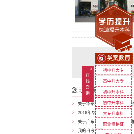
ⅹ
初中升大专
在
线
高中升大专
咨
您可能感兴趣的文章
初中升本科
询
初中升本科
关于华泰教育新增线上支付服
2018年华泰教育放假通知
大专升本科
关于广东省 2017 年成人高
职业资格证
我的自考历程