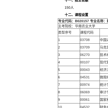
十一、招生名额
150人
十二、课程设置
专业代码：B020157 专业名
主考院校：华南农业大学
类型序号
课程代码
1
03708
中国
2
03709
马克
3
06270
技术
4
00107
现代
5
00043
经济
6
04531
微观
7
00974
统计
8
06069
审计
9
00061
国家
10
04532
财务