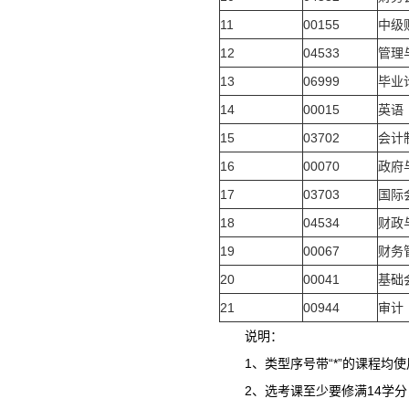
11
00155
中级
12
04533
管理
13
06999
毕业
14
00015
英语
15
03702
会计
16
00070
政府
17
03703
国际
18
04534
财政
19
00067
财务
20
00041
基础
21
00944
审计
说明：
1、类型序号带“*”的课程
2、选考课至少要修满14学分