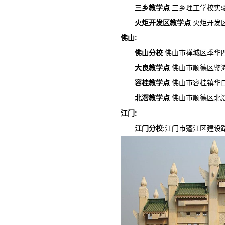
三乡教学点
:三乡理工学校实验楼
火炬开发区教学点
:火炬开发区
佛山
:
佛山分校
:佛山市禅城区季华四路佛
大良教学点
:佛山市顺德区鉴海南
容桂教学点
:佛山市容桂镇华口
北滘教学点
:佛山市顺德区北滘
江门
:
江门分校
:江门市蓬江区建设路49