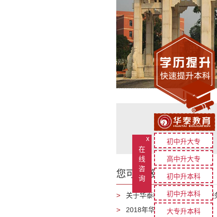
ⅹ
初中升大专
在
线
高中升大专
咨
您可能感兴趣的文章
初中升本科
询
初中升本科
关于华泰教育新增线上支付服
2018年华泰教育放假通知
大专升本科