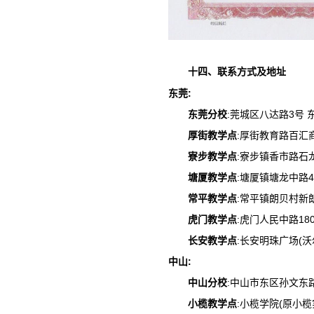
十四、联系方式及地址
东莞:
东莞分校
:莞城区八达路3号 东莞
厚街教学点
:厚街教育路百汇商
寮步教学点
:寮步镇香市路石龙
塘厦教学点
:塘厦镇塘龙中路48
常平教学点
:常平镇朗贝村新朗小
虎门教学点
:虎门人民中路180
长安教学点
:长安明珠广场(
中山:
中山分校
:中山市东区孙文东路10
小榄教学点
:小榄学院(原小榄实