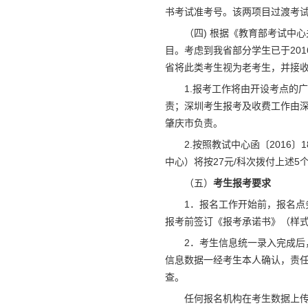
书考试准考号。该两项目过渡考试将
（四) 根据《教育部考试中心
目。考虑到我省部分学生已于20
省将此类考生视为老考生，并接收其
1.报考工作将由开设考点的
责；深圳考生报考及收费工作由
肇庆市负责。
2.按照教试中心函〔2016
中心）将按27元/科次拨付上述
（五）
考生报考要求
1．报名工作开始前，报名点
报考前签订《报考承诺书》（样式
2．考生信息统一录入完成
信息数据一经考生本人确认，责
查。
任何报名机构在考生数据上