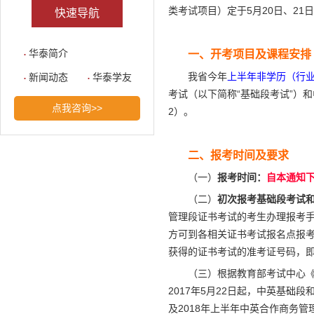
类考试项目）定于5月20日、2
快速导航
华泰简介
一、开考项目及课程安排
我省今年
上半年非学历（行
新闻动态
华泰学友
考试（以下简称“基础段考试”）
点我咨询>>
2）。
二、报考时间及要求
（一）
报考时间：
自本通知下
（二）
初次报考基础段考试
管理段证书考试的考生办理报考手续
方可到各相关证书考试报名点报
获得的证书考试的准考证号码，
（三）根据教育部考试中心《
2017年5月22日起，中英基础
及2018年上半年中英合作商务管